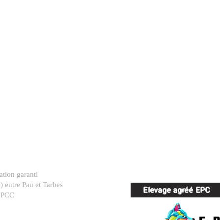
tion garanti
) entre Pau et Tarbes
Elevage agréé EPC
SNPCC