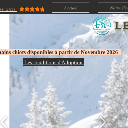
Accueil
Notre éle
es avis
L
ains chiots disponibles à partir de Novembre
2026
Les conditions d'Adoption